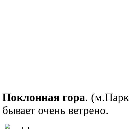
Поклонная гора
. (м.Пар
бывает очень ветрено.