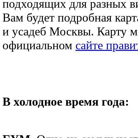
подходящих для разных в
Вам будет подробная карт
и усадеб Москвы. Карту 
официальном
сайте прав
В холодное время года: