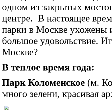
одном из закрытых мостов
центре. В настоящее врем
парки в Москве ухожены и
большое удовольствие. Ит
Москве?
В теплое время года:
Парк Коломенское
(м. Ко
много зелени, красивая ар