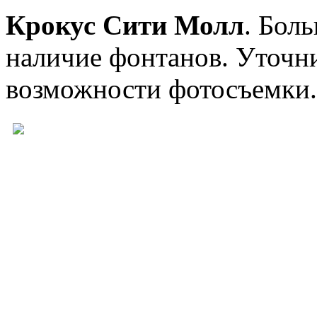
Крокус Сити Молл
. Бол
наличие фонтанов. Уточн
возможности фотосъемки.