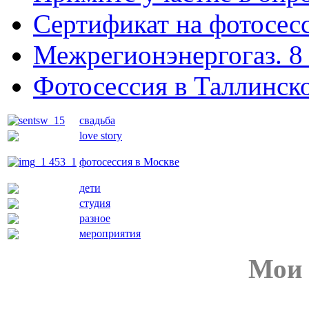
Сертификат на фотосес
Межрегионэнергогаз. 8 
Фотосессия в Таллинск
свадьба
love story
фотосессия в Москве
дети
студия
разное
мероприятия
Мои