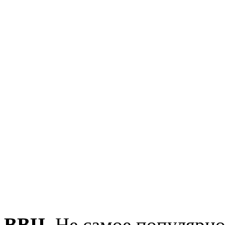
ВВЦ
. Не самое популярно