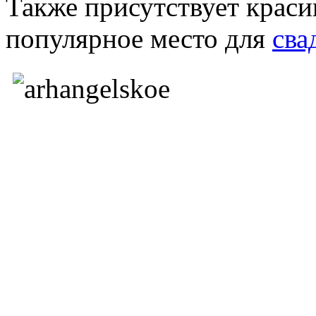
Также присутствует краси
популярное место для
сва