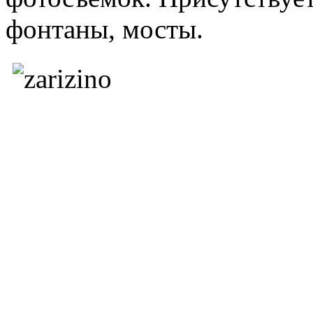
фонтаны, мосты.