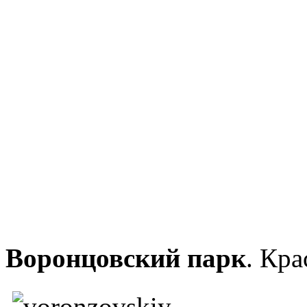
Воронцовский парк
. Кра