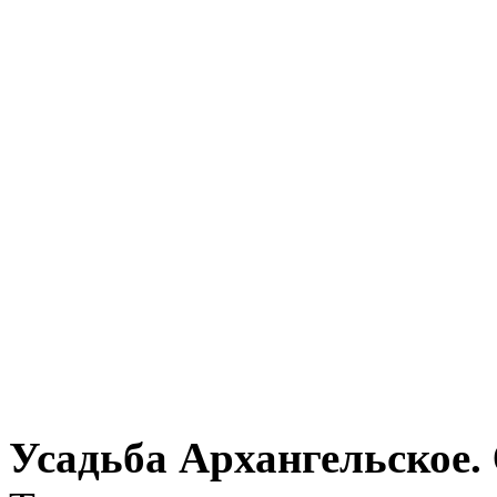
Усадьба Архангельское.