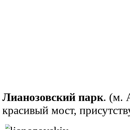
Лианозовский парк
. (м.
красивый мост, присутству